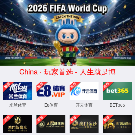
首 页
领导之窗
威尼斯官网资
讯
当前位置：
首页
>
威尼斯官网资讯
>
威尼斯官网动态
威尼斯官网动态
威尼斯官网动态
通知公告